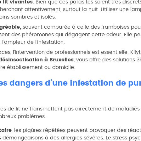
 lit vivantes
. Bien que ces parasites soient très discrets
cherchant attentivement, surtout la nuit. Utilisez une l
oins sombres et isolés.
gréable,
souvent comparée à celle des framboises pourri
sent des phéromones qui dégagent cette odeur. Elle peu
 l’ampleur de l’infestation.
s, l’intervention de professionnels est essentielle. Kilyt
désinsectisation à Bruxelles
, vous offre des solutions 
re établissement ou domicile.
les dangers d’une infestation de pu
ses de lit ne transmettent pas directement de maladies 
mbreux problèmes.
taire
, les piqûres répétées peuvent provoquer des réac
s démangeaisons à des allergies sévères. Le stress psy