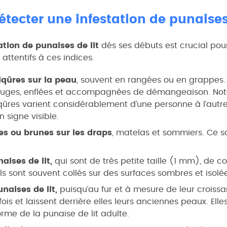
ecter une infestation de punaises 
ation de punaises de lit
dès ses débuts est crucial pour
attentifs à ces indices.
iqûres sur la peau
, souvent en rangées ou en grappes.
uges, enflées et accompagnées de démangeaison. Notez
qûres varient considérablement d’une personne à l’autre
 signe visible.
es ou brunes sur les draps
, matelas et sommiers. Ce so
aises de lit,
qui sont de très petite taille (1 mm), de c
ls sont souvent collés sur des surfaces sombres et isolé
naises de lit,
puisqu’au fur et à mesure de leur croissa
ois et laissent derrière elles leurs anciennes peaux. Ell
forme de la punaise de lit adulte.