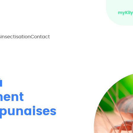
myKily
sinsectisation
Contact
Bureaux
Souris
Hôtels
Puces
à
Industrie alimentaire
Mouches
ment
Logistique & Dépôts
Besoin d'aide ?
s punaises