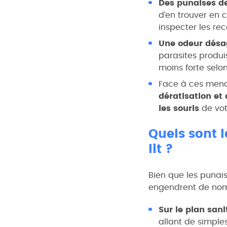
Des punaises de
d’en trouver en 
inspecter les rec
Une odeur désa
parasites produi
moins forte selon
Face à ces menace
dératisation et 
les souris
de vot
Quels sont 
lit ?
Bien que les punai
engendrent de no
Sur le plan sani
allant de simple