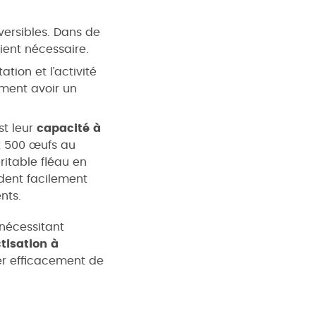
éversibles. Dans de
ient nécessaire.
tion et l’activité
mment avoir un
st leur
capacité à
et 500 œufs au
ritable fléau en
ndent facilement
nts.
 nécessitant
tisation à
er efficacement de