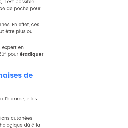
, il est possible
ampe de poche pour
es. En effet, ces
t être plus ou
, expert en
360° pour
éradiquer
naises de
à l’homme, elles
tions cutanées
chologique dû à la