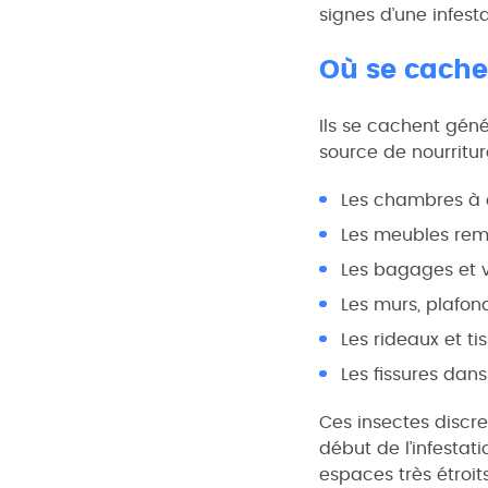
signes d’une infes
Où se cachen
Ils se cachent géné
source de nourritur
Les chambres à c
Les meubles rem
Les bagages et 
Les murs, plafond
Les rideaux et t
Les fissures dan
Ces insectes discret
début de l’infestat
espaces très étroits